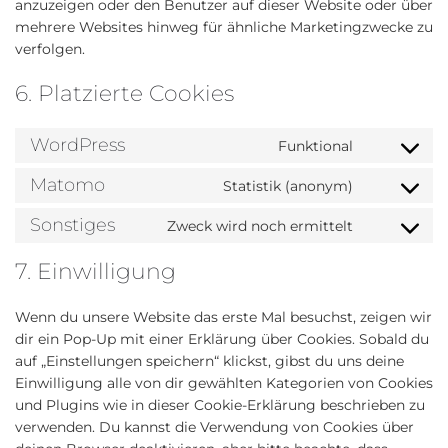
anzuzeigen oder den Benutzer auf dieser Website oder über
mehrere Websites hinweg für ähnliche Marketingzwecke zu
verfolgen.
6. Platzierte Cookies
WordPress
Funktional
Consent
to
Matomo
Statistik (anonym)
Consent
service
to
wordpress
Sonstiges
Zweck wird noch ermittelt
Consent
service
to
matomo
7. Einwilligung
service
sonstiges
Wenn du unsere Website das erste Mal besuchst, zeigen wir
dir ein Pop-Up mit einer Erklärung über Cookies. Sobald du
auf „Einstellungen speichern“ klickst, gibst du uns deine
Einwilligung alle von dir gewählten Kategorien von Cookies
und Plugins wie in dieser Cookie-Erklärung beschrieben zu
verwenden. Du kannst die Verwendung von Cookies über